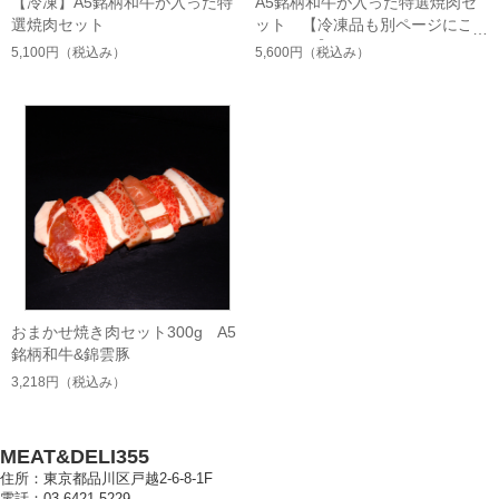
【冷凍】A5銘柄和牛が入った特
A5銘柄和牛が入った特選焼肉セ
選焼肉セット
ット 【冷凍品も別ページにご
ざいます】
5,100円
（税込み）
5,600円
（税込み）
おまかせ焼き肉セット300g A5
銘柄和牛&錦雲豚
3,218円
（税込み）
MEAT&DELI355
住所：東京都品川区戸越2-6-8-1F
電話：03-6421-5229