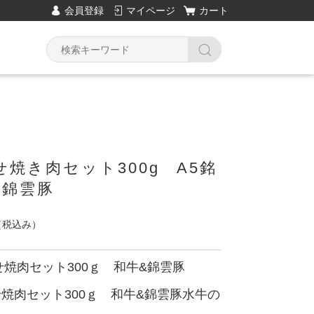
会員登録
マイページ
カート
焼き肉セット300g A5銘
&錦雲豚
（税込み）
焼肉セット300ｇ 和牛&錦雲豚
焼肉セット300ｇ 和牛&錦雲豚水牛の
き