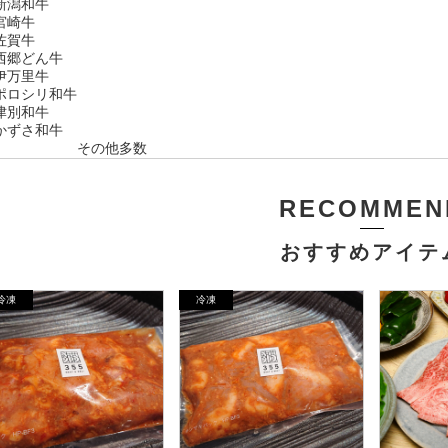
新潟和牛
宮崎牛
佐賀牛
西郷どん牛
伊万里牛
ポロシリ和牛
津別和牛
かずさ和牛
その他多数
RECOMMEN
おすすめアイテ