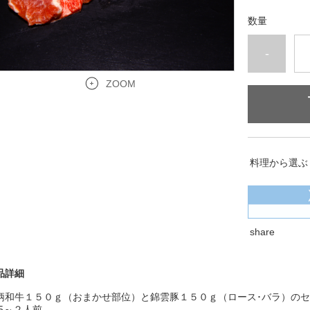
数量
-
ZOOM
料理から選ぶ
share
品詳細
柄和牛１５０ｇ（おまかせ部位）と錦雲豚１５０ｇ（ロース･バラ）の
.5～２人前。