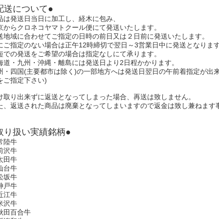
配送について●
品は発送日当日に加工し、経木に包み、
京からクロネコヤマトクール便にて発送いたします。
送地域に合わせてご指定の日時の前日又は２日前に発送いたします。
にご指定のない場合は正午12時締切で翌日～3営業日中に発送となりま
短での発送をご希望の場合は指定なしにて承ります。
海道・九州・沖縄・離島には発送日より2日程かかります。
州・四国(主要都市は除く)の一部地方へは発送日翌日の午前着指定が出
をご指定下さい)
け取り出来ずに返送となってしまった場合、再送は致しません。
た、返送された商品は廃棄となってしまいますので返金は致し兼ねます
取り扱い実績銘柄●
常陸牛
前沢牛
太田牛
仙台牛
松坂牛
神戸牛
近江牛
米沢牛
秋田百合牛