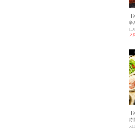
【
辛
1,
入
【
特
5,