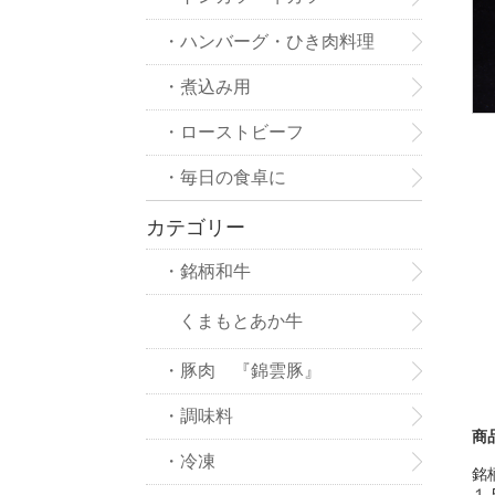
・ハンバーグ・ひき肉料理
・煮込み用
・ローストビーフ
・毎日の食卓に
カテゴリー
・銘柄和牛
くまもとあか牛
・豚肉 『錦雲豚』
・調味料
商
・冷凍
銘
１