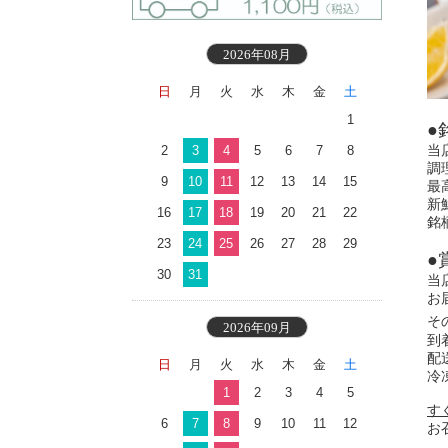
2026年08月
日
月
火
水
木
金
土
1
●
当
2
3
4
5
6
7
8
調
9
10
11
12
13
14
15
最
新
16
17
18
19
20
21
22
銘
23
24
25
26
27
28
29
●
30
31
当
お
そ
2026年09月
到
配
日
月
火
水
木
金
土
冷
1
2
3
4
5
す
6
7
8
9
10
11
12
お