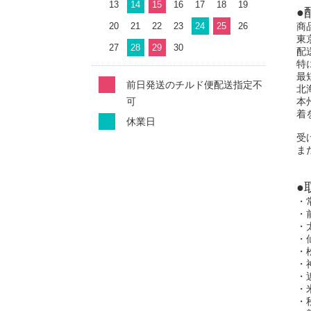
13
14
15
16
17
18
19
●
20
21
22
23
24
25
26
商
東
27
28
29
30
配
特
最
前日発送のチルド便配送指定不
北
可
本
着
休業日
受
ま
●
・
・
・
・
・
・
・
・
・