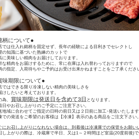
銘柄について●
店では仕入れ銘柄を固定せず、長年の経験による目利きでセレクトし
理の知識に基づいた熟練のカットで
高に美味しい精肉をお届けしております。
鮮な精肉をお届けするために、常に在庫は入れ替わっておりますので
柄の指定、入荷待ちやご予約はお受け出来かねますことをご了承くださ
賞味期限について●
店ではできる限り冷凍しない精肉の美味しさを
届けしたいと考えております。
賞味期限は発送日を含めて3日
の為、
となります。
着日やお召し上がりのご予定にご注意下さい。
送地域に合わせてご指定の日時の前日又は２日前に加工･発送いたしま
凍での発送をご希望のお客様は【冷凍】表示のある商品をご注文下さい
ぐにお召し上がりになれない場合は、到着後は冷凍庫での保管をお願い
召し上がりの際は、冷蔵庫で半日、又は1～２時間ほど室温(20度前後)