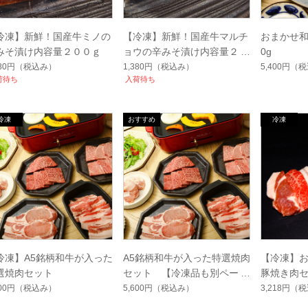
冷凍】新鮮！国産牛ミノの
【冷凍】新鮮！国産牛マルチ
おまかせ和
みそ漬け内容量２００ｇ
ョウの辛みそ漬け内容量２０
0g
０ｇ
380円
（税込み）
1,380円
（税込み）
5,400円
（税
荷待ち
入荷待ち
冷凍】A5銘柄和牛が入った
A5銘柄和牛が入った特選焼肉
【冷凍】
選焼肉セット
セット 【冷凍品も別ページ
豚焼き肉セ
にございます】
100円
（税込み）
5,600円
（税込み）
3,218円
（税