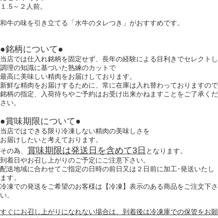
１.5～２人前。
和牛の味を引き立てる「水牛のタレつき」がおすすめです。
●銘柄について●
当店では仕入れ銘柄を固定せず、長年の経験による目利きでセレクトし
調理の知識に基づいた熟練のカットで
最高に美味しい精肉をお届けしております。
新鮮な精肉をお届けするために、常に在庫は入れ替わっておりますので
銘柄の指定、入荷待ちやご予約はお受け出来かねますことをご了承くだ
さい。
●賞味期限について●
当店ではできる限り冷凍しない精肉の美味しさを
お届けしたいと考えております。
賞味期限は発送日を含めて3日
その為、
となります。
到着日やお召し上がりのご予定にご注意下さい。
配送地域に合わせてご指定の日時の前日又は２日前に加工･発送いたし
ます。
冷凍での発送をご希望のお客様は【冷凍】表示のある商品をご注文下さ
い。
すぐにお召し上がりになれない場合は、到着後は冷凍庫での保管をお願