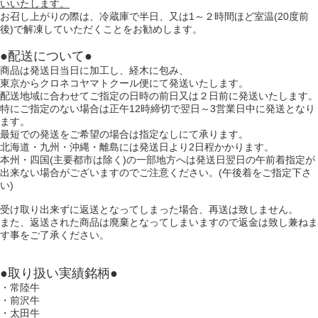
いいたします。
お召し上がりの際は、冷蔵庫で半日、又は1～２時間ほど室温(20度前
後)で解凍していただくことをお勧めします。
●配送について●
商品は発送日当日に加工し、経木に包み、
東京からクロネコヤマトクール便にて発送いたします。
配送地域に合わせてご指定の日時の前日又は２日前に発送いたします。
特にご指定のない場合は正午12時締切で翌日～3営業日中に発送となり
ます。
最短での発送をご希望の場合は指定なしにて承ります。
北海道・九州・沖縄・離島には発送日より2日程かかります。
本州・四国(主要都市は除く)の一部地方へは発送日翌日の午前着指定が
出来ない場合がございますのでご注意ください。(午後着をご指定下さ
い)
受け取り出来ずに返送となってしまった場合、再送は致しません。
また、返送された商品は廃棄となってしまいますので返金は致し兼ねま
す事をご了承ください。
●取り扱い実績銘柄●
・常陸牛
・前沢牛
・太田牛