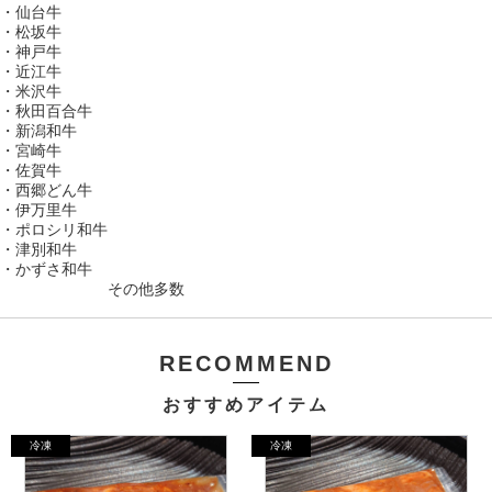
・仙台牛
・松坂牛
・神戸牛
・近江牛
・米沢牛
・秋田百合牛
・新潟和牛
・宮崎牛
・佐賀牛
・西郷どん牛
・伊万里牛
・ポロシリ和牛
・津別和牛
・かずさ和牛
その他多数
RECOMMEND
おすすめアイテム