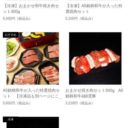
【冷凍】おまかせ和牛焼き肉セ
【冷凍】A5銘柄和牛が入った特
ット300g
選焼肉セット
5,400円
（税込み）
5,100円
（税込み）
A5銘柄和牛が入った特選焼肉セ
おまかせ焼き肉セット300g A5
ット 【冷凍品も別ページにご
銘柄和牛&錦雲豚
ざいます】
5,600円
（税込み）
3,218円
（税込み）