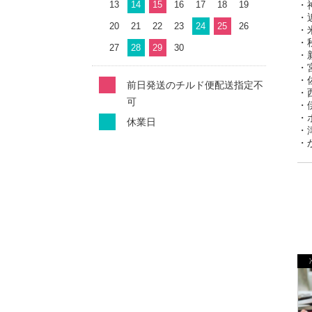
13
14
15
16
17
18
19
・
・
20
21
22
23
24
25
26
・
・
27
28
29
30
・
・
・
前日発送のチルド便配送指定不
・
可
・
・
休業日
・
・