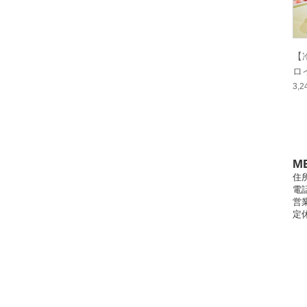
【
ロ
ー
3,
あ
贈
肉
M
住所
電話
営業
定