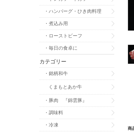
・ハンバーグ・ひき肉料理
・煮込み用
・ローストビーフ
・毎日の食卓に
カテゴリー
・銘柄和牛
くまもとあか牛
・豚肉 『錦雲豚』
・調味料
・冷凍
商