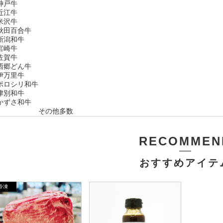
神戸牛
近江牛
米沢牛
秋田百合牛
新潟和牛
宮崎牛
佐賀牛
西郷どん牛
伊万里牛
ポロシリ和牛
津別和牛
かずさ和牛
その他多数
RECOMMEN
おすすめアイテ