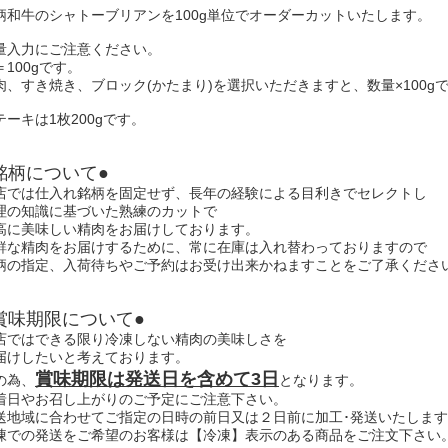
柄和牛のシャトーブリアンを100g単位でオーダーカットいたします。
量入力にご注意ください。
＝100gです。
肉、すき焼き、ブロック(かたまり)を選択いただきますと、数量×100g
テーキは1枚200gです。
銘柄について●
店では仕入れ銘柄を固定せず、長年の経験による目利きでセレクトし
理の知識に基づいた熟練のカットで
高に美味しい精肉をお届けしております。
鮮な精肉をお届けするために、常に在庫は入れ替わっておりますので
柄の指定、入荷待ちやご予約はお受け出来かねますことをご了承くださ
賞味期限について●
店ではできる限り冷凍しない精肉の美味しさを
届けしたいと考えております。
賞味期限は発送日を含めて3日
の為、
となります。
着日やお召し上がりのご予定にご注意下さい。
送地域に合わせてご指定の日時の前日又は２日前に加工･発送いたしま
凍での発送をご希望のお客様は【冷凍】表示のある商品をご注文下さい