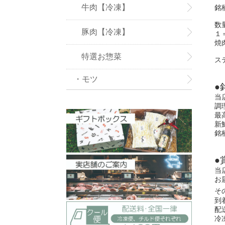
牛肉【冷凍】
銘
数
豚肉【冷凍】
１
焼
特選お惣菜
ス
・モツ
●
当
調
最
新
銘
●
当
お
そ
到
配
冷