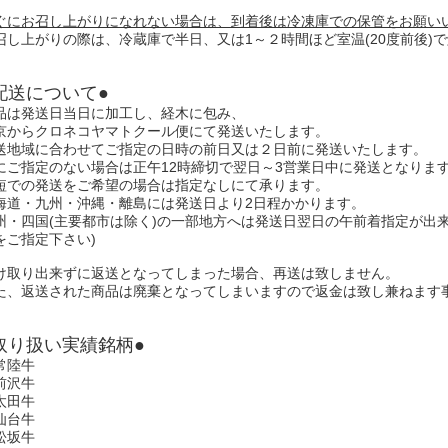
ぐにお召し上がりになれない場合は、到着後は冷凍庫での保管をお願い
召し上がりの際は、冷蔵庫で半日、又は1～２時間ほど室温(20度前後)
配送について●
品は発送日当日に加工し、経木に包み、
京からクロネコヤマトクール便にて発送いたします。
送地域に合わせてご指定の日時の前日又は２日前に発送いたします。
にご指定のない場合は正午12時締切で翌日～3営業日中に発送となりま
短での発送をご希望の場合は指定なしにて承ります。
海道・九州・沖縄・離島には発送日より2日程かかります。
州・四国(主要都市は除く)の一部地方へは発送日翌日の午前着指定が出
をご指定下さい)
け取り出来ずに返送となってしまった場合、再送は致しません。
た、返送された商品は廃棄となってしまいますので返金は致し兼ねます
取り扱い実績銘柄●
常陸牛
前沢牛
太田牛
仙台牛
松坂牛