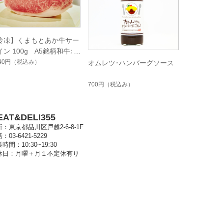
冷凍】くまもとあか牛サー
イン 100g A5銘柄和牛オ
ダーカット オレイン酸・
240円
（税込み）
オムレツ･ハンバーグソース
っさり系・最高級霜降り・
答・記念日・すき焼き・焼
700円
（税込み）
・ステーキ
EAT&DELI355
：東京都品川区戸越2-6-8-1F
：03-6421-5229
時間：10:30~19:30
休日：月曜＋月１不定休有り