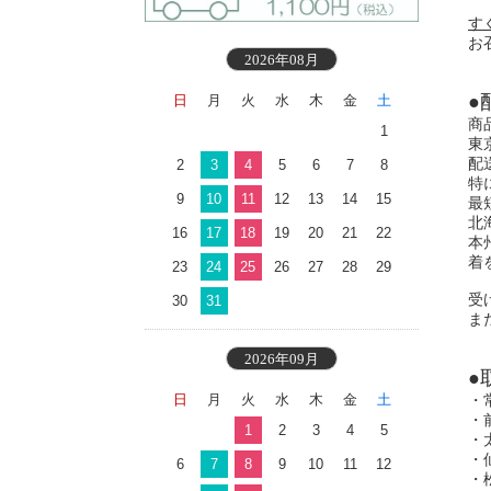
す
お
2026年08月
●
日
月
火
水
木
金
土
商
1
東
配
2
3
4
5
6
7
8
特
9
10
11
12
13
14
15
最
北
16
17
18
19
20
21
22
本
着
23
24
25
26
27
28
29
受
30
31
ま
2026年09月
●
日
月
火
水
木
金
土
・
・
1
2
3
4
5
・
・
6
7
8
9
10
11
12
・