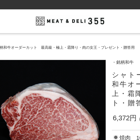
A5銘柄和牛オーダーカット 最高級・極上・霜降り・肉の女王・プレゼント・贈答用
・銘柄和牛
シャトー
和牛オ
上・霜
ト・贈
6,372円
焼肉 1