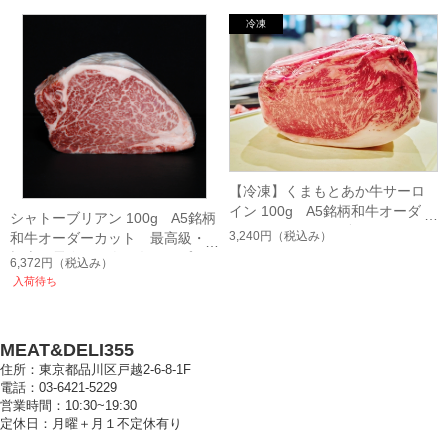
【冷凍】くまもとあか牛サーロ
イン 100g A5銘柄和牛オーダー
シャトーブリアン 100g A5銘柄
カット オレイン酸・あっさり
3,240円
（税込み）
和牛オーダーカット 最高級・
系・最高級霜降り・贈答・記念
極上・霜降り・肉の女王・プレ
6,372円
（税込み）
日・すき焼き・焼肉・ステーキ
ゼント・贈答用
入荷待ち
MEAT&DELI355
住所：東京都品川区戸越2-6-8-1F
電話：03-6421-5229
営業時間：10:30~19:30
定休日：月曜＋月１不定休有り