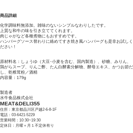
商品詳細
化学調味料無添加。雑味のないシンプルなわりしたです。
上質な和牛の味を引き立ててくれます。
肉じゃがなど各種煮物にもおすすめです。
ハンバーグソース替わりに絡めてすき焼き風ハンバーグも是非お試しく
ださい！
原材料名：しょうゆ（大豆･小麦を含む、国内製造）、砂糖、みりん、
鶏がらスープ、りんご酢、たん白酵素分解物、酵母エキス、かつお節だ
し、乾椎茸粉／酒精
内容量：179g
製造者
水牛食品株式会社
MEAT&DELI355
住所：東京都品川区戸越2-6-8-1F
電話：03-6421-5229
営業時間：10:30~19:30
定休日：月曜＋月１不定休有り