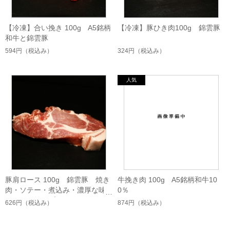
【冷凍】合い挽き 100g A5銘柄
【冷凍】豚ひき肉100g 錦雲豚
和牛と錦雲豚
594円
（税込み）
324円
（税込み）
豚肩ロース 100g 錦雲豚 焼き
牛挽き肉 100g A5銘柄和牛10
肉・ソテー・煮込み・濃厚な味
0％
わい・贈答・プレゼント
626円
（税込み）
874円
（税込み）