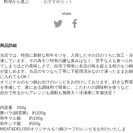
料理から選ぶ
・おすすめセット
share
商品詳細
当店では、特別に新鮮な和牛モツを、入荷したその日のうちに加工・冷
凍しています。その為モツ特有の嫌な臭みはなく、苦手な人も食べられ
てしまうほどの美味しさで、自宅で簡単に名店の味を超える程のもつ鍋
が楽しめます。当店のモツなら丁寧に下処理済みなので凍ったままお鍋
に入れてもOK！
オリジナルのもつ鍋お出汁のレシピをお付けしております。好きな野菜
を準備して、家にある調味料で簡単に、こだわりの調味料を使うなど、
自分で作るからアレンジも感動も無限大！冷凍庫に常備決定！
内容量 250g
豚バラ(錦雲豚) 約100g
和牛マル腸 約100g
和牛シマ腸 約50g
MEAT&DELI355オリジナルもつ鍋スープのレシピをお付けいたしま