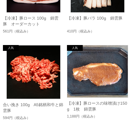
【冷凍】豚ロース 100g 錦雲
【冷凍】豚バラ 100g 錦雲豚
豚 オーダーカット
561円
（税込み）
410円
（税込み）
【冷凍】豚ロースの味噌漬け150
合い挽き 100g A5銘柄和牛と錦
g 1枚 錦雲豚
雲豚
1,188円
（税込み）
594円
（税込み）