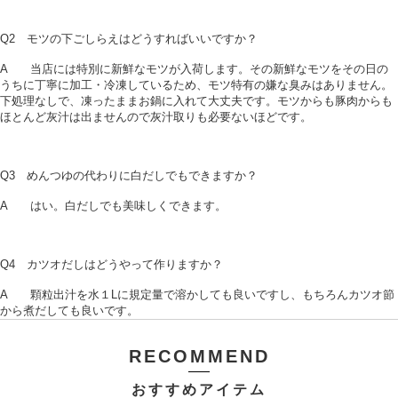
Q2 モツの下ごしらえはどうすればいいですか？
A 当店には特別に新鮮なモツが入荷します。その新鮮なモツをその日の
うちに丁寧に加工・冷凍しているため、モツ特有の嫌な臭みはありません。
下処理なしで、凍ったままお鍋に入れて大丈夫です。モツからも豚肉からも
ほとんど灰汁は出ませんので灰汁取りも必要ないほどです。
Q3 めんつゆの代わりに白だしでもできますか？
A はい。白だしでも美味しくできます。
Q4 カツオだしはどうやって作りますか？
A 顆粒出汁を水１Lに規定量で溶かしても良いですし、もちろんカツオ節
から煮だしても良いです。
RECOMMEND
おすすめアイテム