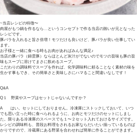
~当店レシピの特徴〜
肉屋がもつ鍋を作るなら…というコンセプトで作る当店の賄いが元となった
レシピです。
豚バラを入れると旨さ倍増！モツだけも良いけど、豚バラが良い仕事してい
ます。
お子様と一緒に食べる時もお肉があればみんな満足♪
当店の豚バラ（錦雲豚）ならほとんど灰汁がでないのでモツの旨味も豚の旨
味もスープに溶けてまさに飲めるスープ。
こだわりの調味料でスープを作れば、化学調味料に頼ることなく素材の味を
生かす事もでき、その簡単さと美味しさにハマること間違いなしです！
Q&A
Q１ 野菜やスープはセットじゃないんですか？
A はい。セットにしておりません。冷凍庫にストックしておいて、いつ
でも思い立った時に食べられるように、お肉とモツだけのセットにしまし
た。限りある冷凍庫のスペースでも１〜２セット入れておけるサイズです。
レシピの調味料も、普段お料理をされるお家ならだいたい揃っているものば
かりですので、冷蔵庫にある野菜を合わせれば簡単に作ることができます。