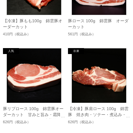
【冷凍】豚もも100g 錦雲豚オ
豚ロース 100g 錦雲豚 オーダ
ーダーカット
ーカット
410円
（税込み）
561円
（税込み）
豚リブロース 100g 錦雲豚オー
【冷凍】豚肩ロース 100g 錦雲
ダーカット 甘みと旨み・霜降
豚 焼き肉・ソテー・煮込み・
りロース・とんかつ・生姜焼
濃厚な味わい・贈答・プレゼン
626円
（税込み）
626円
（税込み）
き・しゃぶしゃぶ・贈答・希少
ト・新潟県産
銘柄