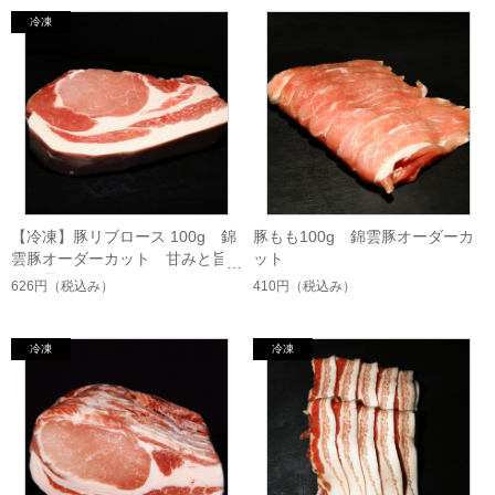
【冷凍】豚リブロース 100g 錦
豚もも100g 錦雲豚オーダーカ
雲豚オーダーカット 甘みと旨
ット
み・霜降りロース・とんかつ・
626円
（税込み）
410円
（税込み）
生姜焼き・しゃぶしゃぶ・贈
答・希少銘柄