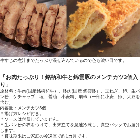
牛すじの煮汁までたっぷり混ぜ込んでいるので色も濃い目です。
「お肉たっぷり！銘柄和牛と錦雲豚のメンチカツ3個入
り」
原材料：牛肉(国産銘柄和牛）、豚肉(国産 錦雲豚）、玉ねぎ、卵、生パ
ン粉、ケチャップ、塩、醤油、小麦粉、胡椒（一部に小麦、卵、大豆を
含む）
内容量：メンチカツ3個
＊揚げ方レシピ付き。
＊ソースは付属していません。
＊生パン粉の衣をつけて、出来立てを急速冷凍し、真空パックでお届け
します。
＊賞味期限はご家庭の冷凍庫で約1カ月です。