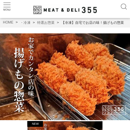
HOME
・冷凍
特選お惣菜
【冷凍】自宅でお店の味！揚げもの惣菜