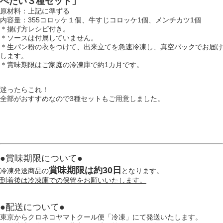
べたい３種セット」
原材料：上記に準ずる
内容量：355コロッケ１個、牛すじコロッケ1個、メンチカツ1個
＊揚げ方レシピ付き。
＊ソースは付属していません。
＊生パン粉の衣をつけて、出来立てを急速冷凍し、真空パックでお届け
します。
＊賞味期限はご家庭の冷凍庫で約1カ月です。
迷ったらこれ！
全部がおすすめなので3種セットもご用意しました。
●賞味期限について●
賞味期限は約30日
冷凍発送商品の
となります。
到着後は冷凍庫での保管をお願いいたします。
●配送について●
東京からクロネコヤマトクール便「冷凍」にて発送いたします。