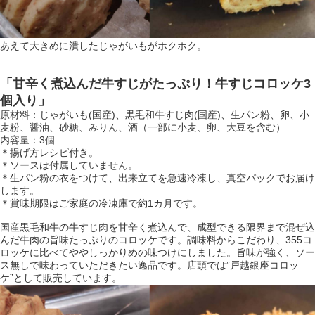
あえて大きめに潰したじゃがいもがホクホク。
「甘辛く煮込んだ牛すじがたっぷり！牛すじコロッケ3
個入り」
原材料：じゃがいも(国産)、黒毛和牛すじ肉(国産)、生パン粉、卵、小
麦粉、醤油、砂糖、みりん、酒（一部に小麦、卵、大豆を含む）
内容量：3個
＊揚げ方レシピ付き。
＊ソースは付属していません。
＊生パン粉の衣をつけて、出来立てを急速冷凍し、真空パックでお届け
します。
＊賞味期限はご家庭の冷凍庫で約1カ月です。
国産黒毛和牛の牛すじ肉を甘辛く煮込んで、成型できる限界まで混ぜ込
んだ牛肉の旨味たっぷりのコロッケです。調味料からこだわり、355コ
ロッケに比べてややしっかりめの味つけにしました。旨味が強く、ソー
ス無しで味わっていただきたい逸品です。店頭では”戸越銀座コロッ
ケ”として販売しています。